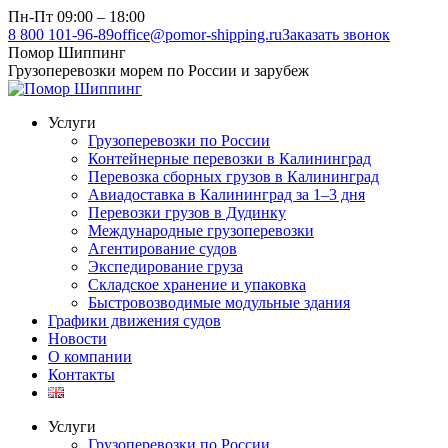
Перейти
Пн-Пт 09:00 – 18:00
к
8 800 101-96-89
office@pomor-shipping.ru
Заказать звонок
содержанию
Помор Шиппинг
Грузоперевозки морем по России и зарубеж
Услуги
Грузоперевозки по России
Контейнерные перевозки в Калининград
Перевозка сборных грузов в Калининград
Авиадоставка в Калининград за 1–3 дня
Перевозки грузов в Дудинку
Международные грузоперевозки
Агентирование судов
Экспедирование груза
Складское хранение и упаковка
Быстровозводимые модульные здания
Графики движения судов
Новости
О компании
Контакты
Услуги
Грузоперевозки по России