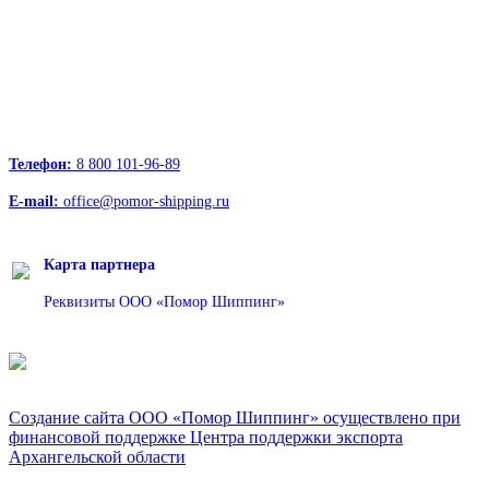
Офисы:
236039, Калининград, ул. Портовая, д. 24, офис 73
163000, Архангельск, пр.Троицкий д.12 к.1 секция 4, этаж 3
127247, Москва, Дмитровское шоссе д.85, БЦ РТС
Телефон:
8 800 101-96-89
E-mail:
office@pomor-shipping.ru
Карта партнера
Реквизиты ООО «Помор Шиппинг»
Создание сайта ООО «Помор Шиппинг» осуществлено при
финансовой поддержке Центра поддержки экспорта
Архангельской области