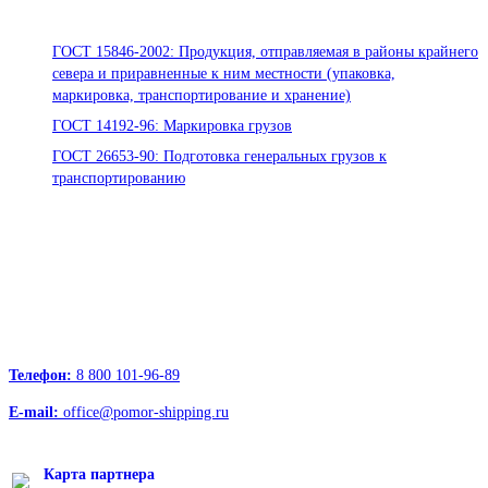
Стандарты ООО «Помор Шиппинг»
ГОСТ 15846-2002: Продукция, отправляемая в районы крайнего
севера и приравненные к ним местности (упаковка,
маркировка, транспортирование и хранение)
ГОСТ 14192-96: Маркировка грузов
ГОСТ 26653-90: Подготовка генеральных грузов к
транспортированию
Офисы:
236039, Калининград, ул. Портовая, д. 24, офис 73
163000, Архангельск, пр.Троицкий д.12 к.1 секция 4, этаж 3
127247, Москва, Дмитровское шоссе д.85, БЦ РТС
Телефон:
8 800 101-96-89
E-mail:
office@pomor-shipping.ru
Карта партнера