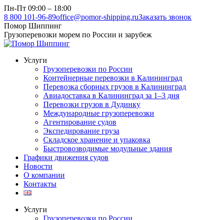
Перейти
Пн-Пт 09:00 – 18:00
к
8 800 101-96-89
office@pomor-shipping.ru
Заказать звонок
содержанию
Помор Шиппинг
Грузоперевозки морем по России и зарубеж
Услуги
Грузоперевозки по России
Контейнерные перевозки в Калининград
Перевозка сборных грузов в Калининград
Авиадоставка в Калининград за 1–3 дня
Перевозки грузов в Дудинку
Международные грузоперевозки
Агентирование судов
Экспедирование груза
Складское хранение и упаковка
Быстровозводимые модульные здания
Графики движения судов
Новости
О компании
Контакты
Услуги
Грузоперевозки по России