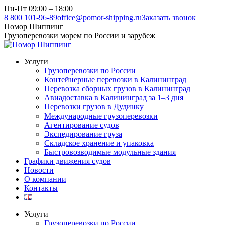
Перейти
Пн-Пт 09:00 – 18:00
к
8 800 101-96-89
office@pomor-shipping.ru
Заказать звонок
содержанию
Помор Шиппинг
Грузоперевозки морем по России и зарубеж
Услуги
Грузоперевозки по России
Контейнерные перевозки в Калининград
Перевозка сборных грузов в Калининград
Авиадоставка в Калининград за 1–3 дня
Перевозки грузов в Дудинку
Международные грузоперевозки
Агентирование судов
Экспедирование груза
Складское хранение и упаковка
Быстровозводимые модульные здания
Графики движения судов
Новости
О компании
Контакты
Услуги
Грузоперевозки по России