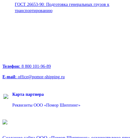
ГОСТ 26653-90: Подготовка генеральных грузов к
транспортированию
Офисы:
236039, Калининград, ул. Портовая, д. 24, офис 73
163000, Архангельск, пр.Троицкий д.12 к.1 секция 4, этаж 3
127247, Москва, Дмитровское шоссе д.85, БЦ РТС
Телефон:
8 800 101-96-89
E-mail:
office@pomor-shipping.ru
Карта партнера
Реквизиты ООО «Помор Шиппинг»
Создание сайта ООО «Помор Шиппинг» осуществлено при