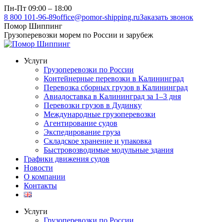
Перейти
Пн-Пт 09:00 – 18:00
к
8 800 101-96-89
office@pomor-shipping.ru
Заказать звонок
содержанию
Помор Шиппинг
Грузоперевозки морем по России и зарубеж
Услуги
Грузоперевозки по России
Контейнерные перевозки в Калининград
Перевозка сборных грузов в Калининград
Авиадоставка в Калининград за 1–3 дня
Перевозки грузов в Дудинку
Международные грузоперевозки
Агентирование судов
Экспедирование груза
Складское хранение и упаковка
Быстровозводимые модульные здания
Графики движения судов
Новости
О компании
Контакты
Услуги
Грузоперевозки по России