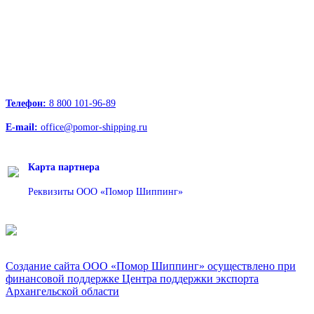
Офисы:
236039, Калининград, ул. Портовая, д. 24, офис 73
163000, Архангельск, пр.Троицкий д.12 к.1 секция 4, этаж 3
127247, Москва, Дмитровское шоссе д.85, БЦ РТС
Телефон:
8 800 101-96-89
E-mail:
office@pomor-shipping.ru
Карта партнера
Реквизиты ООО «Помор Шиппинг»
Создание сайта ООО «Помор Шиппинг» осуществлено при
финансовой поддержке Центра поддержки экспорта
Архангельской области