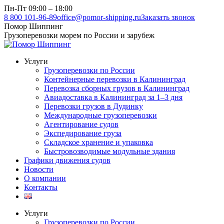
Перейти
Пн-Пт 09:00 – 18:00
к
8 800 101-96-89
office@pomor-shipping.ru
Заказать звонок
содержанию
Помор Шиппинг
Грузоперевозки морем по России и зарубеж
Услуги
Грузоперевозки по России
Контейнерные перевозки в Калининград
Перевозка сборных грузов в Калининград
Авиадоставка в Калининград за 1–3 дня
Перевозки грузов в Дудинку
Международные грузоперевозки
Агентирование судов
Экспедирование груза
Складское хранение и упаковка
Быстровозводимые модульные здания
Графики движения судов
Новости
О компании
Контакты
Услуги
Грузоперевозки по России