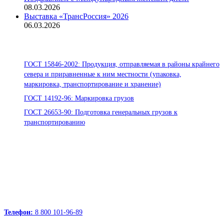
08.03.2026
Выставка «ТрансРоссия» 2026
06.03.2026
Стандарты ООО «Помор Шиппинг»
ГОСТ 15846-2002: Продукция, отправляемая в районы крайнего
севера и приравненные к ним местности (упаковка,
маркировка, транспортирование и хранение)
ГОСТ 14192-96: Маркировка грузов
ГОСТ 26653-90: Подготовка генеральных грузов к
транспортированию
Офисы:
236039, Калининград, ул. Портовая, д. 24, офис 73
163000, Архангельск, пр.Троицкий д.12 к.1 секция 4, этаж 3
127247, Москва, Дмитровское шоссе д.85, БЦ РТС
Телефон:
8 800 101-96-89