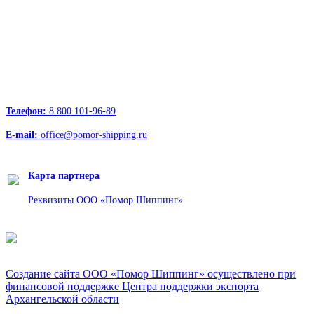
Офисы:
236039, Калининград, ул. Портовая, д. 24, офис 73
163000, Архангельск, пр.Троицкий д.12 к.1 секция 4, этаж 3
127247, Москва, Дмитровское шоссе д.85, БЦ РТС
Телефон:
8 800 101-96-89
E-mail:
office@pomor-shipping.ru
Карта партнера
Реквизиты ООО «Помор Шиппинг»
Создание сайта ООО «Помор Шиппинг» осуществлено при
финансовой поддержке Центра поддержки экспорта
Архангельской области