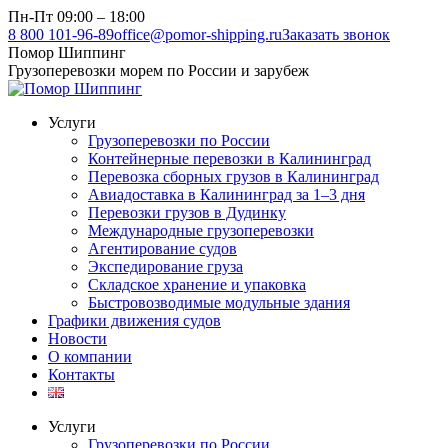
Перейти
Пн-Пт 09:00 – 18:00
к
8 800 101-96-89
office@pomor-shipping.ru
Заказать звонок
содержанию
Помор Шиппинг
Грузоперевозки морем по России и зарубеж
Услуги
Грузоперевозки по России
Контейнерные перевозки в Калининград
Перевозка сборных грузов в Калининград
Авиадоставка в Калининград за 1–3 дня
Перевозки грузов в Дудинку
Международные грузоперевозки
Агентирование судов
Экспедирование груза
Складское хранение и упаковка
Быстровозводимые модульные здания
Графики движения судов
Новости
О компании
Контакты
Услуги
Грузоперевозки по России