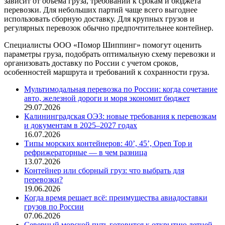
зависит от объема груза, требований к срокам и бюджета
перевозки. Для небольших партий чаще всего выгоднее
использовать сборную доставку. Для крупных грузов и
регулярных перевозок обычно предпочтительнее контейнер.
Специалисты ООО «Помор Шиппинг» помогут оценить
параметры груза, подобрать оптимальную схему перевозки и
организовать доставку по России с учетом сроков,
особенностей маршрута и требований к сохранности груза.
Мультимодальная перевозка по России: когда сочетание
авто, железной дороги и моря экономит бюджет
29.07.2026
Калининградская ОЭЗ: новые требования к перевозкам
и документам в 2025–2027 годах
16.07.2026
Типы морских контейнеров: 40’, 45’, Open Top и
рефрижераторные — в чем разница
13.07.2026
Контейнер или сборный груз: что выбрать для
перевозки?
19.06.2026
Когда время решает всё: преимущества авиадоставки
грузов по России
07.06.2026
Северный морской путь готовится к открытию летней