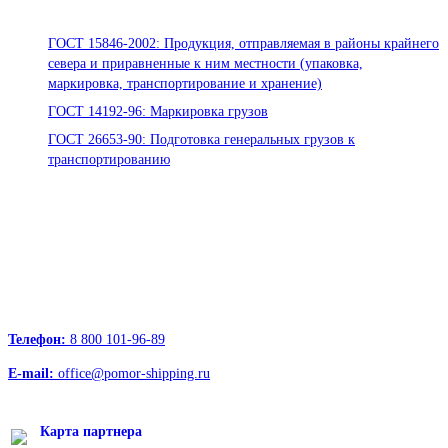
Стандарты ООО «Помор Шиппинг»
ГОСТ 15846-2002: Продукция, отправляемая в районы крайнего
севера и приравненные к ним местности (упаковка,
маркировка, транспортирование и хранение)
ГОСТ 14192-96: Маркировка грузов
ГОСТ 26653-90: Подготовка генеральных грузов к
транспортированию
Офисы:
236039, Калининград, ул. Портовая, д. 24, офис 73
163000, Архангельск, пр.Троицкий д.12 к.1 секция 4, этаж 3
127247, Москва, Дмитровское шоссе д.85, БЦ РТС
Телефон:
8 800 101-96-89
E-mail:
office@pomor-shipping.ru
Карта партнера