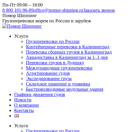
Перейти
Пн-Пт 09:00 – 18:00
к
8 800 101-96-89
office@pomor-shipping.ru
Заказать звонок
содержанию
Помор Шиппинг
Грузоперевозки морем по России и зарубеж
Услуги
Грузоперевозки по России
Контейнерные перевозки в Калининград
Перевозка сборных грузов в Калининград
Авиадоставка в Калининград за 1–3 дня
Перевозки грузов в Дудинку
Международные грузоперевозки
Агентирование судов
Экспедирование груза
Складское хранение и упаковка
Быстровозводимые модульные здания
Графики движения судов
Новости
О компании
Контакты
Услуги
Грузоперевозки по России