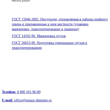
06.03.2026
Стандарты ООО «Помор Шиппинг»
ГОСТ 15846-2002: Продукция, отправляемая в районы крайнего
севера и приравненные к ним местности (упаковка,
маркировка, транспортирование и хранение)
ГОСТ 14192-96: Маркировка грузов
ГОСТ 26653-90: Подготовка генеральных грузов к
транспортированию
Офисы:
236039, Калининград, ул. Портовая, д. 24, офис 73
163000, Архангельск, пр.Троицкий д.12 к.1 секция 4, этаж 3
127247, Москва, Дмитровское шоссе д.85, БЦ РТС
Телефон:
8 800 101-96-89
E-mail:
office@pomor-shipping.ru