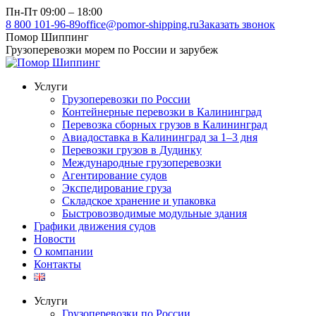
Перейти
Пн-Пт 09:00 – 18:00
к
8 800 101-96-89
office@pomor-shipping.ru
Заказать звонок
содержанию
Помор Шиппинг
Грузоперевозки морем по России и зарубеж
Услуги
Грузоперевозки по России
Контейнерные перевозки в Калининград
Перевозка сборных грузов в Калининград
Авиадоставка в Калининград за 1–3 дня
Перевозки грузов в Дудинку
Международные грузоперевозки
Агентирование судов
Экспедирование груза
Складское хранение и упаковка
Быстровозводимые модульные здания
Графики движения судов
Новости
О компании
Контакты
Услуги
Грузоперевозки по России