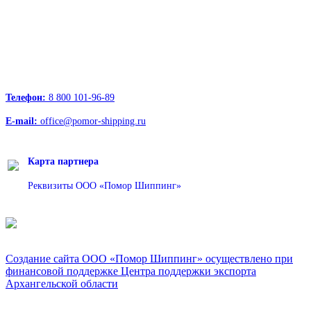
236039, Калининград, ул. Портовая, д. 24, офис 73
163000, Архангельск, пр.Троицкий д.12 к.1 секция 4, этаж 3
127247, Москва, Дмитровское шоссе д.85, БЦ РТС
Телефон:
8 800 101-96-89
E-mail:
office@pomor-shipping.ru
Карта партнера
Реквизиты ООО «Помор Шиппинг»
Создание сайта ООО «Помор Шиппинг» осуществлено при
финансовой поддержке Центра поддержки экспорта
Архангельской области