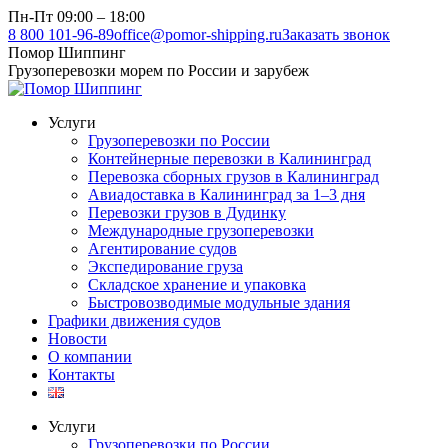
Перейти
Пн-Пт 09:00 – 18:00
к
8 800 101-96-89
office@pomor-shipping.ru
Заказать звонок
содержанию
Помор Шиппинг
Грузоперевозки морем по России и зарубеж
Услуги
Грузоперевозки по России
Контейнерные перевозки в Калининград
Перевозка сборных грузов в Калининград
Авиадоставка в Калининград за 1–3 дня
Перевозки грузов в Дудинку
Международные грузоперевозки
Агентирование судов
Экспедирование груза
Складское хранение и упаковка
Быстровозводимые модульные здания
Графики движения судов
Новости
О компании
Контакты
Услуги
Грузоперевозки по России