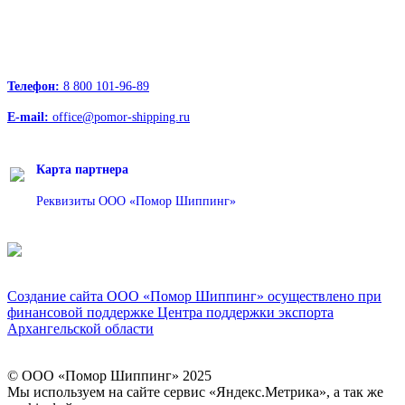
163000, Архангельск, пр.Троицкий д.12 к.1 секция 4, этаж 3
127247, Москва, Дмитровское шоссе д.85, БЦ РТС
Телефон:
8 800 101-96-89
E-mail:
office@pomor-shipping.ru
Карта партнера
Реквизиты ООО «Помор Шиппинг»
Создание сайта ООО «Помор Шиппинг» осуществлено при
финансовой поддержке Центра поддержки экспорта
Архангельской области
© ООО «Помор Шиппинг» 2025
Вверх
Мы используем на сайте сервис «Яндекс.Метрика», а так же