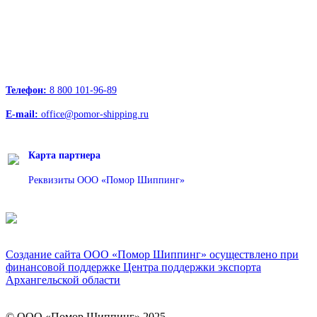
236039, Калининград, ул. Портовая, д. 24, офис 73
163000, Архангельск, пр.Троицкий д.12 к.1 секция 4, этаж 3
127247, Москва, Дмитровское шоссе д.85, БЦ РТС
Телефон:
8 800 101-96-89
E-mail:
office@pomor-shipping.ru
Карта партнера
Реквизиты ООО «Помор Шиппинг»
Создание сайта ООО «Помор Шиппинг» осуществлено при
финансовой поддержке Центра поддержки экспорта
Архангельской области
© ООО «Помор Шиппинг» 2025