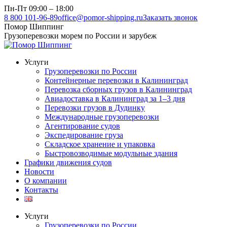
Перейти
Пн-Пт 09:00 – 18:00
к
8 800 101-96-89
office@pomor-shipping.ru
Заказать звонок
содержанию
Помор Шиппинг
Грузоперевозки морем по России и зарубеж
Услуги
Грузоперевозки по России
Контейнерные перевозки в Калининград
Перевозка сборных грузов в Калининград
Авиадоставка в Калининград за 1–3 дня
Перевозки грузов в Дудинку
Международные грузоперевозки
Агентирование судов
Экспедирование груза
Складское хранение и упаковка
Быстровозводимые модульные здания
Графики движения судов
Новости
О компании
Контакты
Услуги
Грузоперевозки по России