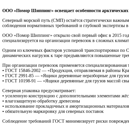
ООО «Помор Шиппинг» освещает особенности арктических 
Северный морской путь (СМП) остаётся стратегически важным
соблюдения нормативных требований и глубокой экспертизы в 
ООО «Помор Шиппинг» открыло свой первый офис в 2015 году
специализируется на организации перевозок в сложных климат
Одним из ключевых факторов успешной транспортировки по СМ
динамических нагрузок к таре предъявляются повышенные тре
При организации перевозок применяется специализированная т
• ГОСТ 15846-2002 — «Продукция, отправляемая в районы Кра
• ГОСТ 2991-85 — «Ящики деревянные неразборные для грузов
• ГОСТ 10198-91 — «Ящики деревянные для грузов массой свы
Северная упаковка предусматривает:
• усиленную конструкцию с дополнительными элементами жёс
• влагозащитную обработку древесины
• использование прокладочных и амортизационных материало
• обязательную маркировку для северных поставок
Соблюдение требований ГОСТ минимизирует риски повреждения