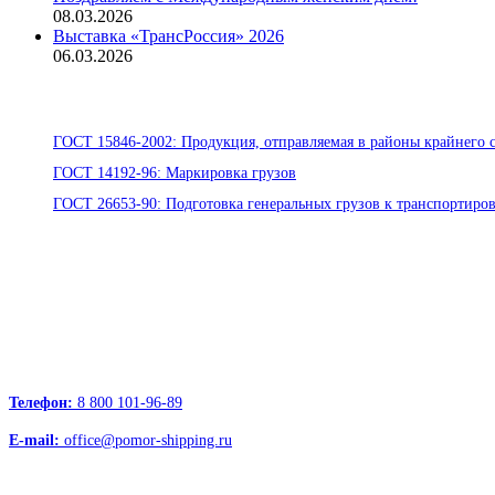
08.03.2026
Выставка «ТрансРоссия» 2026
06.03.2026
Стандарты ООО «Помор Шиппинг»
ГОСТ 15846-2002: Продукция, отправляемая в районы крайнего с
ГОСТ 14192-96: Маркировка грузов
ГОСТ 26653-90: Подготовка генеральных грузов к транспортиро
Офисы:
236039, Калининград, ул. Портовая, д. 24, офис 73
163000, Архангельск, пр.Троицкий д.12 к.1 секция 4, этаж 3
127247, Москва, Дмитровское шоссе д.85, БЦ РТС
Телефон:
8 800 101-96-89
E-mail:
office@pomor-shipping.ru