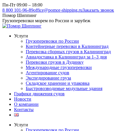
Перейти
Пн-Пт 09:00 – 18:00
к
8 800 101-96-89
office@pomor-shipping.ru
Заказать звонок
содержанию
Помор Шиппинг
Грузоперевозки морем по России и зарубеж
Услуги
Грузоперевозки по России
Контейнерные перевозки в Калининград
Перевозка сборных грузов в Калининград
Авиадоставка в Калининград за 1–3 дня
Перевозки грузов в Дудинку
Международные грузоперевозки
Агентирование судов
Экспедирование груза
Складское хранение и упаковка
Быстровозводимые модульные здания
Графики движения судов
Новости
О компании
Контакты
Услуги
Грузоперевозки по России