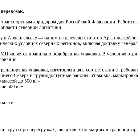
перевозок.
 транспортным коридором для Российской Федерации. Работа в 
области северной логистики.
 в Архангельске — одном из ключевых портов Арктической зоны
ических условиях северных регионов, включая доставку генерал
П является правильно подобранная упаковка. В условиях отри
бования.
ранспортная упаковка, изготовленная в соответствии с требова
йнего Севера и труднодоступные районы. Упаковка, маркировка
 массой до 500 кг»
ше 500 кг»
ткости
в
 груза при перегрузках, швартовых операциях и транспортиро