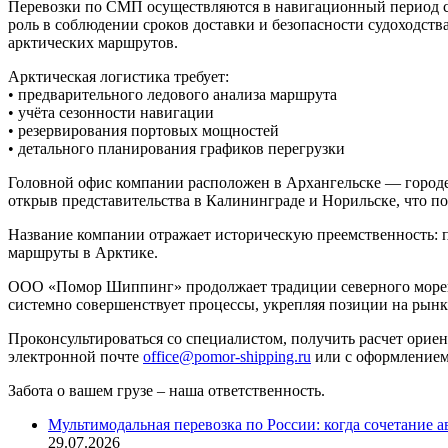
Перевозки по СМП осуществляются в навигационный период с
роль в соблюдении сроков доставки и безопасности судоходст
арктических маршрутов.
Арктическая логистика требует:
• предварительного ледового анализа маршрута
• учёта сезонности навигации
• резервирования портовых мощностей
• детального планирования графиков перегрузки
Головной офис компании расположен в Архангельске — горо
открыв представительства в Калининграде и Норильске, что п
Название компании отражает историческую преемственность: 
маршруты в Арктике.
ООО «Помор Шиппинг» продолжает традиции северного морепл
системно совершенствует процессы, укрепляя позиции на рынк
Проконсультироваться со специалистом, получить расчет ориен
электронной почте
office@pomor-shipping.ru
или с оформлением 
Забота о вашем грузе – наша ответственность.
Мультимодальная перевозка по России: когда сочетание 
29.07.2026