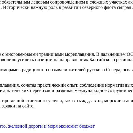
 обязательным ледовым сопровождением в сложных участках ак
ва. Исторически важную роль в развитии северного флота сыгра
де с многовековыми традициями мореплавания. В дальнейшем 
озволило усилить позиции на направлениях Балтийского региона
поморами традиционно называли жителей русского Севера, осва
авания, сочетая практический опыт, соблюдение нормативных
е арктических перевозок и развивая международное сотрудничес
тировочной стоимости услуги, заказать жд-, авто-, морские и а
заявки на сайте.
авто, железной дороги и моря экономит бюджет