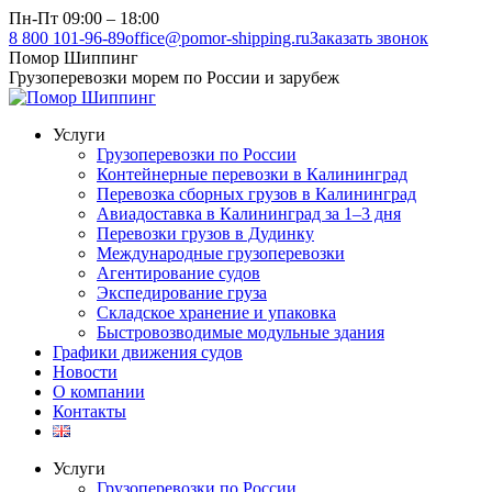
Перейти
Пн-Пт 09:00 – 18:00
к
8 800 101-96-89
office@pomor-shipping.ru
Заказать звонок
содержанию
Помор Шиппинг
Грузоперевозки морем по России и зарубеж
Услуги
Грузоперевозки по России
Контейнерные перевозки в Калининград
Перевозка сборных грузов в Калининград
Авиадоставка в Калининград за 1–3 дня
Перевозки грузов в Дудинку
Международные грузоперевозки
Агентирование судов
Экспедирование груза
Складское хранение и упаковка
Быстровозводимые модульные здания
Графики движения судов
Новости
О компании
Контакты
Услуги
Грузоперевозки по России