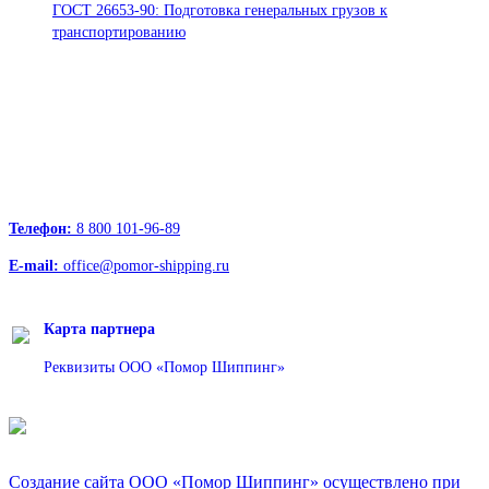
ГОСТ 26653-90: Подготовка генеральных грузов к
транспортированию
Офисы:
236039, Калининград, ул. Портовая, д. 24, офис 73
163000, Архангельск, пр.Троицкий д.12 к.1 секция 4, этаж 3
127247, Москва, Дмитровское шоссе д.85, БЦ РТС
Телефон:
8 800 101-96-89
E-mail:
office@pomor-shipping.ru
Карта партнера
Реквизиты ООО «Помор Шиппинг»
Создание сайта ООО «Помор Шиппинг» осуществлено при