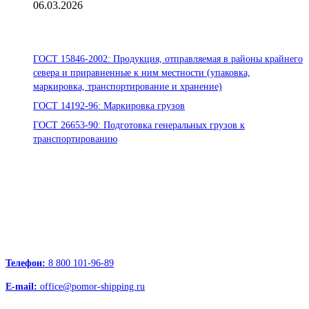
06.03.2026
Стандарты ООО «Помор Шиппинг»
ГОСТ 15846-2002: Продукция, отправляемая в районы крайнего
севера и приравненные к ним местности (упаковка,
маркировка, транспортирование и хранение)
ГОСТ 14192-96: Маркировка грузов
ГОСТ 26653-90: Подготовка генеральных грузов к
транспортированию
Офисы:
236039, Калининград, ул. Портовая, д. 24, офис 73
163000, Архангельск, пр.Троицкий д.12 к.1 секция 4, этаж 3
127247, Москва, Дмитровское шоссе д.85, БЦ РТС
Телефон:
8 800 101-96-89
E-mail:
office@pomor-shipping.ru