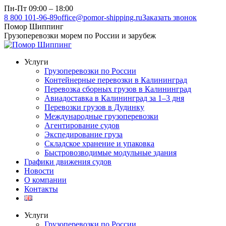
Перейти
Пн-Пт 09:00 – 18:00
к
8 800 101-96-89
office@pomor-shipping.ru
Заказать звонок
содержанию
Помор Шиппинг
Грузоперевозки морем по России и зарубеж
Услуги
Грузоперевозки по России
Контейнерные перевозки в Калининград
Перевозка сборных грузов в Калининград
Авиадоставка в Калининград за 1–3 дня
Перевозки грузов в Дудинку
Международные грузоперевозки
Агентирование судов
Экспедирование груза
Складское хранение и упаковка
Быстровозводимые модульные здания
Графики движения судов
Новости
О компании
Контакты
Услуги
Грузоперевозки по России