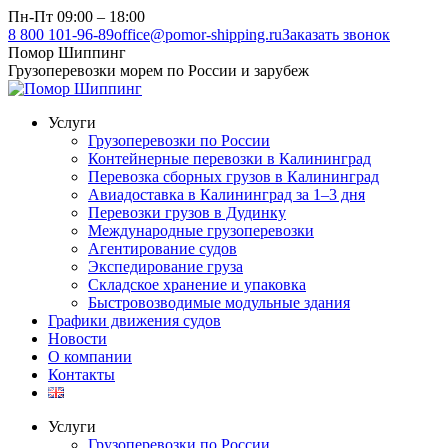
Перейти
Пн-Пт 09:00 – 18:00
к
8 800 101-96-89
office@pomor-shipping.ru
Заказать звонок
содержанию
Помор Шиппинг
Грузоперевозки морем по России и зарубеж
Услуги
Грузоперевозки по России
Контейнерные перевозки в Калининград
Перевозка сборных грузов в Калининград
Авиадоставка в Калининград за 1–3 дня
Перевозки грузов в Дудинку
Международные грузоперевозки
Агентирование судов
Экспедирование груза
Складское хранение и упаковка
Быстровозводимые модульные здания
Графики движения судов
Новости
О компании
Контакты
Услуги
Грузоперевозки по России