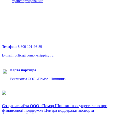
транспортированию
Офисы:
236039, Калининград, ул. Портовая, д. 24, офис 73
163000, Архангельск, пр.Троицкий д.12 к.1 секция 4, этаж 3
127247, Москва, Дмитровское шоссе д.85, БЦ РТС
Телефон:
8 800 101-96-89
E-mail:
office@pomor-shipping.ru
Карта партнера
Реквизиты ООО «Помор Шиппинг»
Создание сайта ООО «Помор Шиппинг» осуществлено при
финансовой поддержке Центра поддержки экспорта