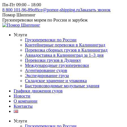
Перейти
Пн-Пт 09:00 – 18:00
к
8 800 101-96-89
office@pomor-shipping.ru
Заказать звонок
содержанию
Помор Шиппинг
Грузоперевозки морем по России и зарубеж
Услуги
Грузоперевозки по России
Контейнерные перевозки в Калининград
Перевозка сборных грузов в Калининград
Авиадоставка в Калининград за 1–3 дня
Перевозки грузов в Дудинку
Международные грузоперевозки
Агентирование судов
Экспедирование груза
Складское хранение и упаковка
Быстровозводимые модульные здания
Графики движения судов
Новости
О компании
Контакты
Услуги
Грузоперевозки по России