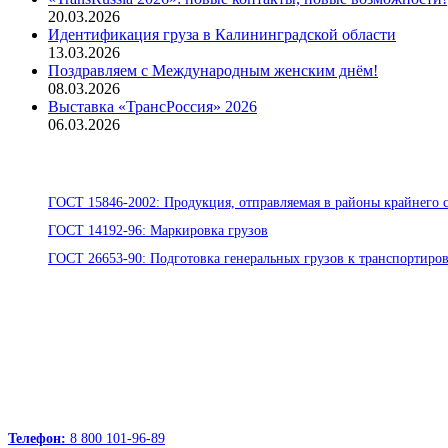
20.03.2026
Идентификация груза в Калининградской области
13.03.2026
Поздравляем с Международным женским днём!
08.03.2026
Выставка «ТрансРоссия» 2026
06.03.2026
Стандарты ООО «Помор Шиппинг»
ГОСТ 15846-2002: Продукция, отправляемая в районы крайнего с
ГОСТ 14192-96: Маркировка грузов
ГОСТ 26653-90: Подготовка генеральных грузов к транспортиро
Офисы:
236039, Калининград, ул. Портовая, д. 24, офис 73
163000, Архангельск, пр.Троицкий д.12 к.1 секция 4, этаж 3
127247, Москва, Дмитровское шоссе д.85, БЦ РТС
Телефон:
8 800 101-96-89