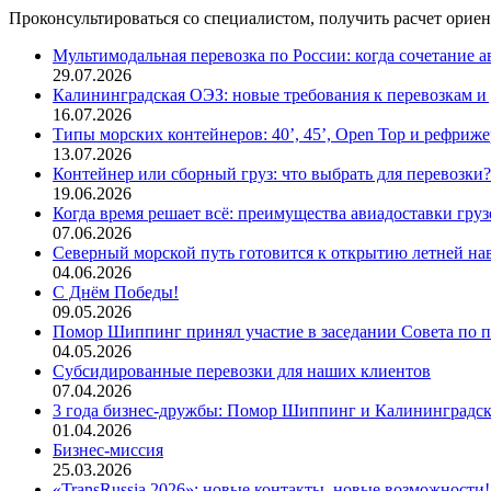
Проконсультироваться со специалистом, получить расчет ориен
Мультимодальная перевозка по России: когда сочетание 
29.07.2026
Калининградская ОЭЗ: новые требования к перевозкам и
16.07.2026
Типы морских контейнеров: 40’, 45’, Open Top и рефриж
13.07.2026
Контейнер или сборный груз: что выбрать для перевозки?
19.06.2026
Когда время решает всё: преимущества авиадоставки груз
07.06.2026
Северный морской путь готовится к открытию летней на
04.06.2026
С Днём Победы!
09.05.2026
Помор Шиппинг принял участие в заседании Совета по
04.05.2026
Субсидированные перевозки для наших клиентов
07.04.2026
3 года бизнес-дружбы: Помор Шиппинг и Калининградс
01.04.2026
Бизнес-миссия
25.03.2026
«TransRussia 2026»: новые контакты, новые возможности!