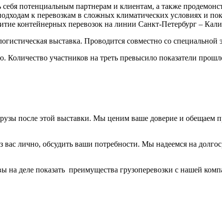
 себя потенциальным партнерам и клиентам, а также продемонст
ходам к перевозкам в сложных климатических условиях и показ
витие контейнерных перевозок на линии Санкт-Петербург – Кал
огистическая выставка. Проводится совместно со специальной э
ю. Количество участников на треть превысило показатели прошло
 грузы после этой выставки. Мы ценим ваше доверие и обещаем 
из вас лично, обсудить ваши потребности. Мы надеемся на долг
овы на деле показать преимущества грузоперевозки с нашей комп