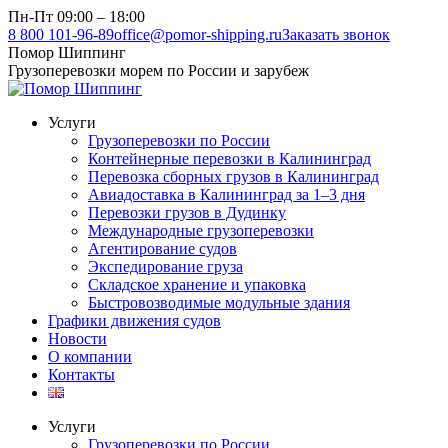
Перейти
Пн-Пт 09:00 – 18:00
к
8 800 101-96-89
office@pomor-shipping.ru
Заказать звонок
содержанию
Помор Шиппинг
Грузоперевозки морем по России и зарубеж
Услуги
Грузоперевозки по России
Контейнерные перевозки в Калининград
Перевозка сборных грузов в Калининград
Авиадоставка в Калининград за 1–3 дня
Перевозки грузов в Дудинку
Международные грузоперевозки
Агентирование судов
Экспедирование груза
Складское хранение и упаковка
Быстровозводимые модульные здания
Графики движения судов
Новости
О компании
Контакты
Услуги
Грузоперевозки по России