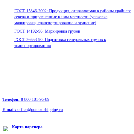
ГОСТ 15846-2002: Продукция, отправляемая в районы крайнего
севера и приравненные к ним местности (упаковка,
маркировка, транспортирование и хранение)
ГОСТ 14192-96: Маркировка грузов
ГОСТ 26653-90: Подготовка генеральных грузов к
транспортированию
Офисы:
236039, Калининград, ул. Портовая, д. 24, офис 73
163000, Архангельск, пр.Троицкий д.12 к.1 секция 4, этаж 3
127247, Москва, Дмитровское шоссе д.85, БЦ РТС
Телефон:
8 800 101-96-89
E-mail:
office@pomor-shipping.ru
Карта партнера