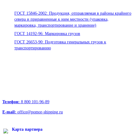
Стандарты ООО «Помор Шиппинг»
ГОСТ 15846-2002: Продукция, отправляемая в районы крайнего
севера и приравненные к ним местности (упаковка,
маркировка, транспортирование и хранение)
ГОСТ 14192-96: Маркировка грузов
ГОСТ 26653-90: Подготовка генеральных грузов к
транспортированию
Офисы:
236039, Калининград, ул. Портовая, д. 24, офис 73
163000, Архангельск, пр.Троицкий д.12 к.1 секция 4, этаж 3
127247, Москва, Дмитровское шоссе д.85, БЦ РТС
Телефон:
8 800 101-96-89
E-mail:
office@pomor-shipping.ru
Карта партнера