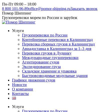
Перейти
Пн-Пт 09:00 – 18:00
к
8 800 101-96-89
office@pomor-shipping.ru
Заказать звонок
содержанию
Помор Шиппинг
Грузоперевозки морем по России и зарубеж
Услуги
Грузоперевозки по России
Контейнерные перевозки в Калининград
Перевозка сборных грузов в Калининград
Авиадоставка в Калининград за 1–3 дня
Перевозки грузов в Дудинку
Международные грузоперевозки
Агентирование судов
Экспедирование груза
Складское хранение и упаковка
Быстровозводимые модульные здания
Графики движения судов
Новости
О компании
Контакты
Услуги
Грузоперевозки по России