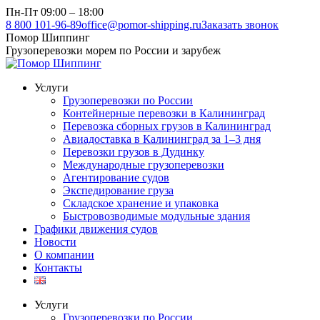
Перейти
Пн-Пт 09:00 – 18:00
к
8 800 101-96-89
office@pomor-shipping.ru
Заказать звонок
содержанию
Помор Шиппинг
Грузоперевозки морем по России и зарубеж
Услуги
Грузоперевозки по России
Контейнерные перевозки в Калининград
Перевозка сборных грузов в Калининград
Авиадоставка в Калининград за 1–3 дня
Перевозки грузов в Дудинку
Международные грузоперевозки
Агентирование судов
Экспедирование груза
Складское хранение и упаковка
Быстровозводимые модульные здания
Графики движения судов
Новости
О компании
Контакты
Услуги
Грузоперевозки по России