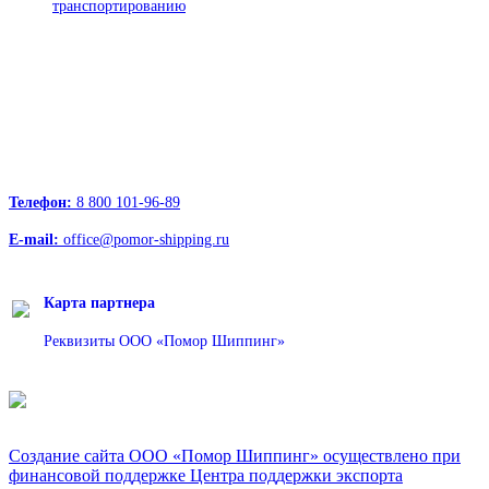
транспортированию
Офисы:
236039, Калининград, ул. Портовая, д. 24, офис 73
163000, Архангельск, пр.Троицкий д.12 к.1 секция 4, этаж 3
127247, Москва, Дмитровское шоссе д.85, БЦ РТС
Телефон:
8 800 101-96-89
E-mail:
office@pomor-shipping.ru
Карта партнера
Реквизиты ООО «Помор Шиппинг»
Создание сайта ООО «Помор Шиппинг» осуществлено при
финансовой поддержке Центра поддержки экспорта