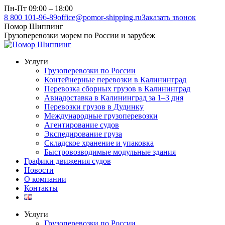
Перейти
Пн-Пт 09:00 – 18:00
к
8 800 101-96-89
office@pomor-shipping.ru
Заказать звонок
содержанию
Помор Шиппинг
Грузоперевозки морем по России и зарубеж
Услуги
Грузоперевозки по России
Контейнерные перевозки в Калининград
Перевозка сборных грузов в Калининград
Авиадоставка в Калининград за 1–3 дня
Перевозки грузов в Дудинку
Международные грузоперевозки
Агентирование судов
Экспедирование груза
Складское хранение и упаковка
Быстровозводимые модульные здания
Графики движения судов
Новости
О компании
Контакты
Услуги
Грузоперевозки по России