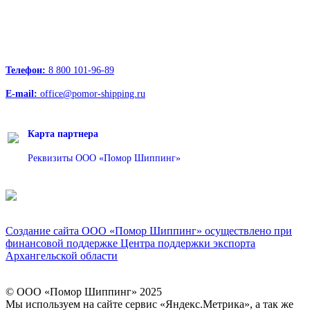
163000, Архангельск, пр.Троицкий д.12 к.1 секция 4, этаж 3
127247, Москва, Дмитровское шоссе д.85, БЦ РТС
Телефон:
8 800 101-96-89
E-mail:
office@pomor-shipping.ru
Карта партнера
Реквизиты ООО «Помор Шиппинг»
Создание сайта ООО «Помор Шиппинг» осуществлено при
финансовой поддержке Центра поддержки экспорта
Архангельской области
© ООО «Помор Шиппинг» 2025
Вверх
Мы используем на сайте сервис «Яндекс.Метрика», а так же