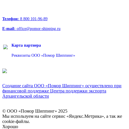
127247, Москва, Дмитровское шоссе д.85, БЦ РТС
Телефон:
8 800 101-96-89
E-mail:
office@pomor-shipping.ru
Карта партнера
Реквизиты ООО «Помор Шиппинг»
Создание сайта ООО «Помор Шиппинг» осуществлено при
финансовой поддержке Центра поддержки экспорта
Архангельской области
© ООО «Помор Шиппинг» 2025
Вверх
Мы используем на сайте сервис «Яндекс.Метрика», а так же
cookie-файлы.
Хорошо