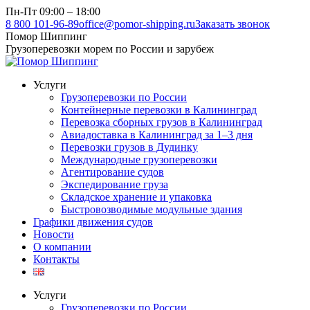
Перейти
Пн-Пт 09:00 – 18:00
к
8 800 101-96-89
office@pomor-shipping.ru
Заказать звонок
содержанию
Помор Шиппинг
Грузоперевозки морем по России и зарубеж
Услуги
Грузоперевозки по России
Контейнерные перевозки в Калининград
Перевозка сборных грузов в Калининград
Авиадоставка в Калининград за 1–3 дня
Перевозки грузов в Дудинку
Международные грузоперевозки
Агентирование судов
Экспедирование груза
Складское хранение и упаковка
Быстровозводимые модульные здания
Графики движения судов
Новости
О компании
Контакты
Услуги
Грузоперевозки по России