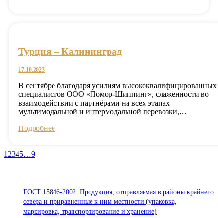
Турция – Калининград
17.10.2023
В сентябре благодаря усилиям высококвалифицированных
специалистов ООО «Помор-Шиппинг», слаженности во
взаимодействии с партнёрами на всех этапах
мультимодальной и интермодальной перевозки,…
Подробнее
1
2
3
4
5
…
9
Стандарты ООО «Помор Шиппинг»
ГОСТ 15846-2002: Продукция, отправляемая в районы крайнего
севера и приравненные к ним местности (упаковка,
маркировка, транспортирование и хранение)