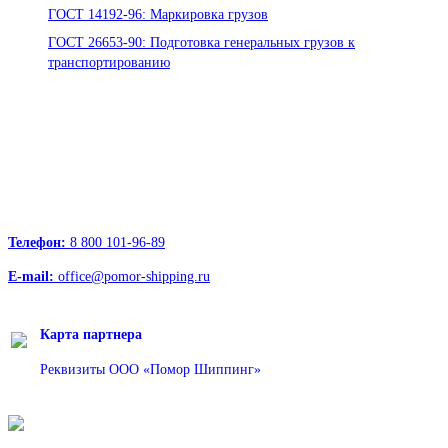
ГОСТ 14192-96: Маркировка грузов
ГОСТ 26653-90: Подготовка генеральных грузов к
транспортированию
Офисы:
236039, Калининград, ул. Портовая, д. 24, офис 73
163000, Архангельск, пр.Троицкий д.12 к.1 секция 4, этаж 3
127247, Москва, Дмитровское шоссе д.85, БЦ РТС
Телефон:
8 800 101-96-89
E-mail:
office@pomor-shipping.ru
Карта партнера
Реквизиты ООО «Помор Шиппинг»