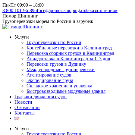
Перейти
Пн-Пт 09:00 – 18:00
к
8 800 101-96-89
office@pomor-shipping.ru
Заказать звонок
содержанию
Помор Шиппинг
Грузоперевозки морем по России и зарубеж
Услуги
Грузоперевозки по России
Контейнерные перевозки в Калининград
Перевозка сборных грузов в Калининград
Авиадоставка в Калининград за 1–3 дня
Перевозки грузов в Дудинку
Международные грузоперевозки
Агентирование судов
Экспедирование груза
Складское хранение и упаковка
Быстровозводимые модульные здания
Графики движения судов
Новости
О компании
Контакты
Услуги
Грузоперевозки по России