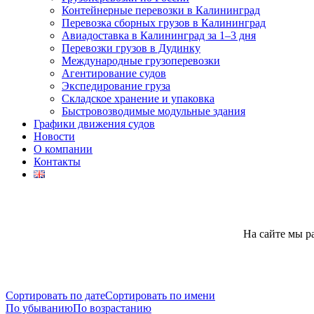
Контейнерные перевозки в Калининград
Перевозка сборных грузов в Калининград
Авиадоставка в Калининград за 1–3 дня
Перевозки грузов в Дудинку
Международные грузоперевозки
Агентирование судов
Экспедирование груза
Складское хранение и упаковка
Быстровозводимые модульные здания
Графики движения судов
Новости
О компании
Контакты
На сайте мы р
Сортировать по дате
Сортировать по имени
По убыванию
По возрастанию