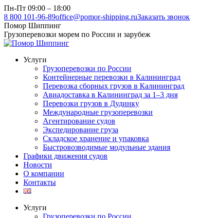
Перейти
Пн-Пт 09:00 – 18:00
к
8 800 101-96-89
office@pomor-shipping.ru
Заказать звонок
содержанию
Помор Шиппинг
Грузоперевозки морем по России и зарубеж
Услуги
Грузоперевозки по России
Контейнерные перевозки в Калининград
Перевозка сборных грузов в Калининград
Авиадоставка в Калининград за 1–3 дня
Перевозки грузов в Дудинку
Международные грузоперевозки
Агентирование судов
Экспедирование груза
Складское хранение и упаковка
Быстровозводимые модульные здания
Графики движения судов
Новости
О компании
Контакты
Услуги
Грузоперевозки по России